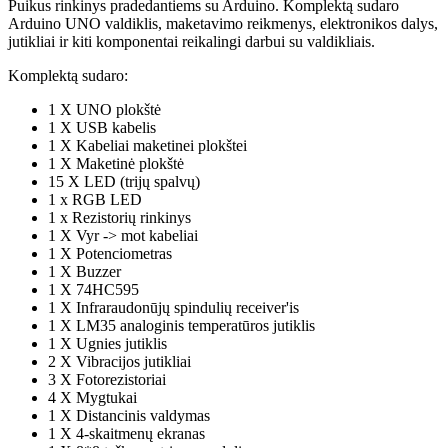
Puikus rinkinys pradedantiems su Arduino. Komplektą sudaro
Arduino UNO valdiklis, maketavimo reikmenys, elektronikos dalys,
jutikliai ir kiti komponentai reikalingi darbui su valdikliais.
Komplektą sudaro:
1 X UNO plokštė
1 X USB kabelis
1 X Kabeliai maketinei plokštei
1 X Maketinė plokštė
15 X LED (trijų spalvų)
1 x RGB LED
1 x Rezistorių rinkinys
1 X Vyr -> mot kabeliai
1 X Potenciometras
1 X Buzzer
1 X 74HC595
1 X Infraraudonūjų spindulių receiver'is
1 X LM35 analoginis temperatūros jutiklis
1 X Ugnies jutiklis
2 X Vibracijos jutikliai
3 X Fotorezistoriai
4 X Mygtukai
1 X Distancinis valdymas
1 X 4-skaitmenų ekranas