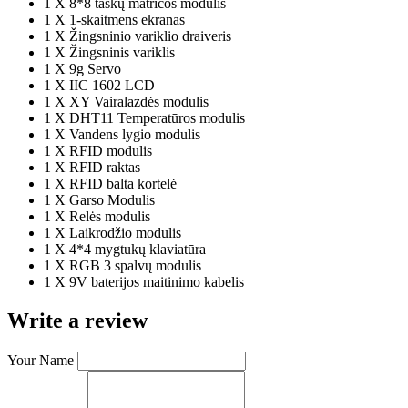
1 X 8*8 taškų matricos modulis
1 X 1-skaitmens ekranas
1 X Žingsninio variklio draiveris
1 X Žingsninis variklis
1 X 9g Servo
1 X IIC 1602 LCD
1 X XY Vairalazdės modulis
1 X DHT11 Temperatūros modulis
1 X Vandens lygio modulis
1 X RFID modulis
1 X RFID raktas
1 X RFID balta kortelė
1 X Garso Modulis
1 X Relės modulis
1 X Laikrodžio modulis
1 X 4*4 mygtukų klaviatūra
1 X RGB 3 spalvų modulis
1 X 9V baterijos maitinimo kabelis
Write a review
Your Name