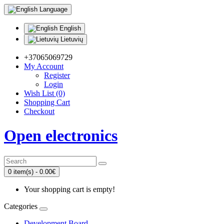
Language
English
Lietuvių
+37065069729
My Account
Register
Login
Wish List (0)
Shopping Cart
Checkout
Open electronics
0 item(s) - 0.00€
Your shopping cart is empty!
Categories
Development Board