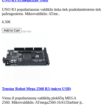
UNO R3 ATmega328P SMD
UNO R3 populiariausias valdiklis tinka tiek pradedantiesiems tiek
pažengusiems. Mikrovaldiklis: ATme..
6.50€
Add to Cart
Tenstar Robot Mega 2560 R3 (micro USB)
Viena iš populiariausių valdiklių plokščių MEGA
2560. Mikrovaldiklis: ATmega2560-16AUDarbinė įt..